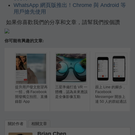
WhatsApp 網頁版推出！Chrome 與 Android 等
用戶搶先使用
如果你喜歡我們的分享和文章，請幫我們按個讚
你可能有興趣的文章:
提升用戶發文慾望再
三星準備打造 VR 一
跟上 Line 的腳步，
一招，傳 Facebook
體機，認為未來應該
Facebook
開發獨立拍照、直播
是全像影像互動
Messenger 開放上
錄影 App
達 50 人的群組通話
關於作者
相關文章
Brian Chen