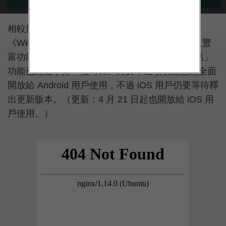
相較於通訊軟體《LINE》、《Messenger》、
《WeChat》等 Apps 頻繁地更新，並且不斷加入豐
富功能，《WhatsApp》對用戶承諾的「語音通話」
功能已經過了好一段時日。終於，這項功能已經全面
開放給 Android 用戶使用，不過 iOS 用戶仍要等待釋
出更新版本。（更新：4 月 21 日起也開放給 iOS 用
戶使用。）