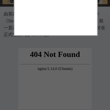
由英國遊戲工作室 Inkle 推出的《巫術》系列新作
《Sorcery 3》，自從在 GDC 2015 上曝光過後，就
一直以來都受到眾人的關注。現在，這部遊戲終於在
正式登陸 App store 啦。