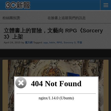
粉絲團按讚:
在臉書上追蹤我們的訊息
立體書上的冒險，文藝向 RPG《Sorcery
3》上架
April 24, 2015 by
魔方網
Tagged:
app
,
Inkle
,
RPG
,
Sorcery 3
,
手遊