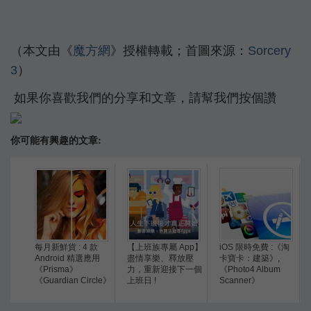
（本文由《
魔方網
》授權轉載；首圖來源：
Sorcery
3
）
如果你喜歡我們的分享和文章，請幫我們按個讚
你可能有興趣的文章:
每月新鮮貨 : 4 款
【上班族專屬 App】
iOS 限時免費 :《淘
Android 精選應用
盡情享樂、釋放壓
卡寶卡：建築》,
《Prisma》
力，重新迎接下一個
《Photo4 Album
《Guardian Circle》
上班日 !
Scanner》