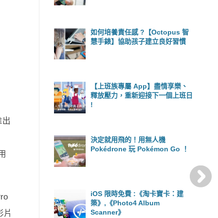
如何培養責任感 ?【Octopus 智
慧手錶】協助孩子建立良好習慣
【上班族專屬 App】盡情享樂、
釋放壓力，重新迎接下一個上班日
!
推出
決定就用飛的！用無人機
Pokédrone 玩 Pokémon Go ！
用
iOS 限時免費 :《淘卡寶卡：建
ro
築》,《Photo4 Album
Scanner》
影片