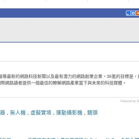
媒體，報導最新的網路科技新聞以及最有潛力的網路創業企業。36氪的目標是，
網際網路讀者提供一個最佳的瞭解網路產業當下與未來的科技媒體。
Powered by S
器
,
無人機
,
虛擬實境
,
運動攝影機
,
鏡頭