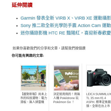
延伸閱讀
Garmin 發表全新 VIRB X、VIRB XE 運動攝
Sony 推二款全新光學防手震 Action Cam 
迷你攝錄影機 HTC RE 豔陽紅，喜迎新春歡
如果你喜歡我們的分享和文章，請幫我們按個讚
你可能有興趣的文章:
【趨勢新報】尚未上
決定就用飛的！用無
LEICA SUMMILUX
市的科技潮物：電力
人機 Pokédrone 玩
TL 35 mm f/1.4
滑板、無人掃雷機
Pokémon Go ！
ASPH. 標準定焦鏡
頭，全新在台上市