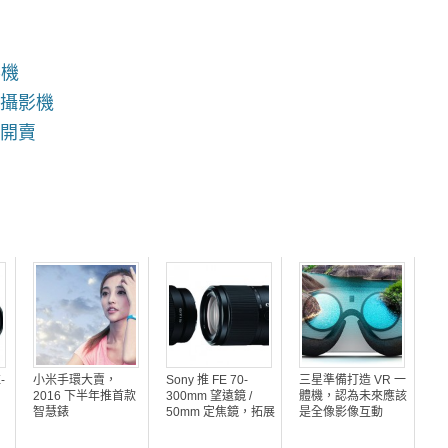
影機
運動攝影機
慶開賣
-
小米手環大賣，
Sony 推 FE 70-
三星準備打造 VR 一
2016 下半年推首款
300mm 望遠鏡 /
體機，認為未來應該
智慧錶
50mm 定焦鏡，拓展
是全像影像互動