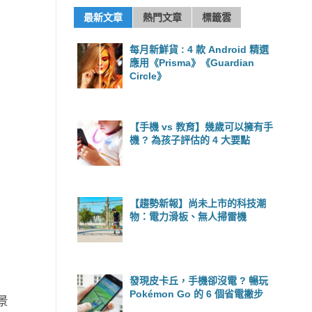
最新文章
熱門文章
標籤雲
每月新鮮貨 : 4 款 Android 精選
應用《Prisma》《Guardian
Circle》
【手機 vs 教育】幾歲可以擁有手
機 ? 為孩子評估的 4 大要點
【趨勢新報】尚未上市的科技潮
物：電力滑板、無人掃雷機
發現皮卡丘，手機卻沒電 ? 暢玩
Pokémon Go 的 6 個省電撇步
景