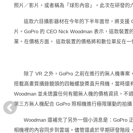
照片／影片，或者稱為「球形內容」。此次在研發的六目
這款六目攝影器材在今年的下半年面世，將支援 Oculus、Hol
片。GoPro 的 CEO Nick Woodman 表
業。在價格方面， 這款裝置的價格將和數位單反在一個價位上
除了 VR 之外，GoPro 之前在進行的無人機專
搭載高畫質攝錄鏡頭的四軸螺旋槳直升飛機，當時還有消息
Woodman 並未透露任何有關無人機的價格資訊，
第三方無人機配合 GoPro 照相機進行極限運動的拍攝
Woodman 還補充了另外一個小消息是：GoPr
相機裡的內容同步到雲端。儘管還處於早期研發階段，但 W