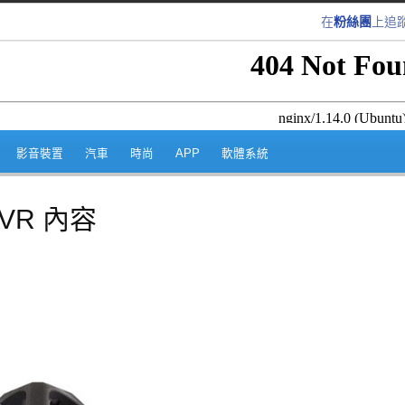
在
粉絲團
上追
跳至內容區
影音裝置
汽車
時尚
APP
軟體系統
VR 內容