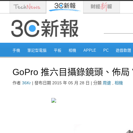
手機
筆記型電腦
平板
相機
APPLE
PC
遊戲軟體
GoPro 推六目攝錄鏡頭、佈局 
作者
36Kr
|
發布日期
2015 年 05 月 28 日
|
分類
周邊
,
相機