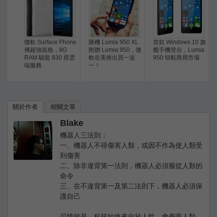
微軟 Surface Phone
購機 Lumia 950 XL
首款 Windows 10 旗
傳超強規格，8G
附贈 Lumia 950，微
艦手機登台，Lumia
RAM 驍龍 830 搭雲
軟在美推出買一送
950 領航商用市場
端服務
一！
關於作者
相關文章
Blake
機器人三法則：
一、機器人不得傷害人類，或因不作為使人類受
到傷害
二、除非違背第一法則，機器人必須服從人類的
命令
三、在不違背第一及第二法則下，機器人必須保
護自己
可惜的是，科技始終來自於人性，會傷害人類