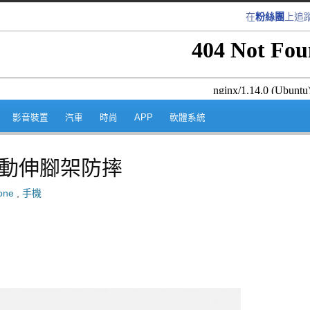
在
粉絲團
上追
跳至內容區
影音裝置
汽車
時尚
APP
軟體系統
自動伸腳架防摔
one
,
手機