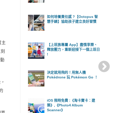
如何培養責任感 ?【Octopus 智
慧手錶】協助孩子建立良好習慣
裝置主
【上班族專屬 App】盡情享樂、
釋放壓力，重新迎接下一個上班日
立刻
!
些動
決定就用飛的！用無人機
Pokédrone 玩 Pokémon Go ！
殼，
 的
iOS 限時免費 :《淘卡寶卡：建
築》,《Photo4 Album
Scanner》
想要