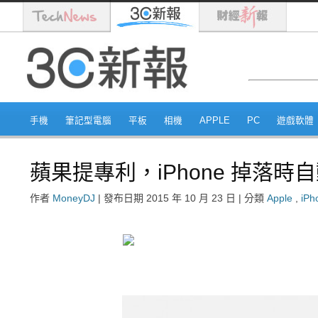
手機
筆記型電腦
平板
相機
APPLE
PC
遊戲軟體
蘋果提專利，iPhone 掉落時
作者
MoneyDJ
|
發布日期
2015 年 10 月 23 日
|
分類
Apple
,
iPh