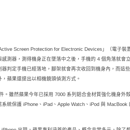
ve Screen Protection for Electronic Devices」（電子
感測器，測得機身正在墜落中之後，手機的 4 個角落就會
測器判定手機已經落地，腳架就會再次收回到機身內，而這
外，蘋果還提出以相機鏡頭偵測方式。
申請文件。雖然蘋果今年已採用 7000 系列鋁合金材質強化機身外
one、iPad、Apple Watch、iPod 與 MacBook
以真的在 iPhone 出現，蘋果專利涵蓋的產品、概念非常多元，除了