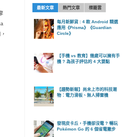
最新文章
熱門文章
標籤雲
摩
每月新鮮貨 : 4 款 Android 精選
a
應用《Prisma》《Guardian
Circle》
知，
【手機 vs 教育】幾歲可以擁有手
機 ? 為孩子評估的 4 大要點
【趨勢新報】尚未上市的科技潮
物：電力滑板、無人掃雷機
發現皮卡丘，手機卻沒電 ? 暢玩
Pokémon Go 的 6 個省電撇步