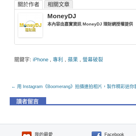
關於作者
相關文章
MoneyDJ
本內容由嘉實資訊 MoneyDJ 理財網授權提供
關鍵字:
iPhone
,
專利
,
蘋果
,
螢幕破裂
文章導航列
←
用 Instagram《Boomerang》拍攝連拍相片，製作精彩迷
我的最愛
Facebook