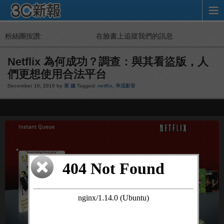
粉絲團按讚:
在臉書上追蹤我們的訊息
Netflix 為何成功？調查：與其看盜版，人
們更想使用合法平台
December 10, 2015 by
黃 嬿
Tagged:
netflix
,
串流影音