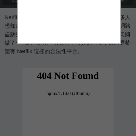
Netflix 擴張全球版圖，終於宣布在台灣落腳，很多人
想知道，Netflix 的成功因素是什麼，為何可以在網路
盜版猖獗、下載門路眾多的市場佔有一席之地，美國
做了一項調查顯示，其實人們與其抓盜版，反而更希
望有 Netflix 這樣的合法性平台。