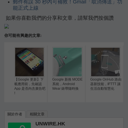
郵件有誤 30 秒內可補救！Gmail「取消傳送」功
能正式上線
如果你喜歡我們的分享和文章，請幫我們按個讚
你可能有興趣的文章:
【Google 更新】下
Google 新推 MODE
Google OnHub 路由
載應用前，先確認
系統，Android
器新技能，IFTTT 讓
App 是否內含廣告吧
Wear 錶帶隨時換
生活自動智慧化
!
關於作者
相關文章
UNWIRE.HK