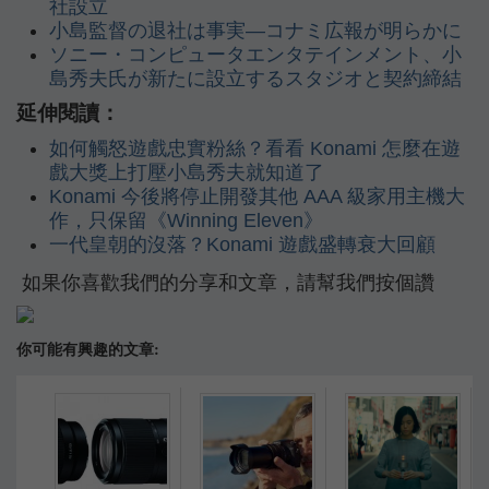
社設立
小島監督の退社は事実―コナミ広報が明らかに
ソニー・コンピュータエンタテインメント、小
島秀夫氏が新たに設立するスタジオと契約締結
延伸閱讀：
如何觸怒遊戲忠實粉絲？看看 Konami 怎麼在遊
戲大獎上打壓小島秀夫就知道了
Konami 今後將停止開發其他 AAA 級家用主機大
作，只保留《Winning Eleven》
一代皇朝的沒落？Konami 遊戲盛轉衰大回顧
如果你喜歡我們的分享和文章，請幫我們按個讚
你可能有興趣的文章: