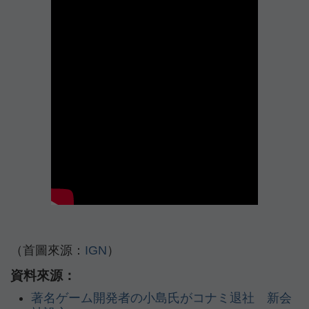
（首圖來源：
IGN
）
資料來源：
著名ゲーム開発者の小島氏がコナミ退社 新会