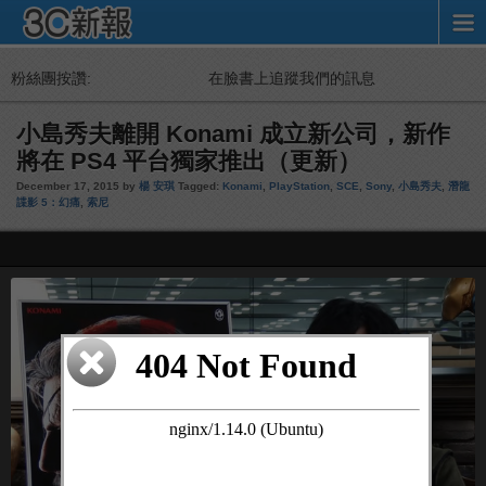
粉絲團按讚:
在臉書上追蹤我們的訊息
小島秀夫離開 Konami 成立新公司，新作
將在 PS4 平台獨家推出（更新）
December 17, 2015 by
楊 安琪
Tagged:
Konami
,
PlayStation
,
SCE
,
Sony
,
小島秀夫
,
潛龍
諜影 5：幻痛
,
索尼