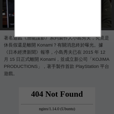
著名遊戲《潛龍諜影》系列製作人小島秀夫，究竟是
休長假還是離開 Konami？有關消息終於曝光。據
《日本經濟新聞》報導，小島秀夫已在 2015 年 12
月 15 日正式離開 Konami，並成立新公司「KOJIMA
PRODUCTIONS」，著手製作首款 PlayStation 平台
遊戲。