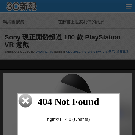
粉絲團按讚:
在臉書上追蹤我們的訊息
Sony 現正開發超過 100 款 PlayStation
VR 遊戲
January 13, 2016 by
UNWIRE.HK
Tagged:
CES 2016
,
PS VR
,
Sony
,
VR
,
索尼
,
虛擬實境