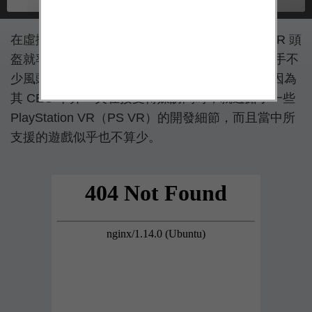
在虛擬實境（VR）裝置市場當中，Oculus Rift VR 頭
盔就率先在上星期開始接受預訂，搶去了其他對手不
少風頭。不過另一邊的 Sony 也很快作出回應，因為
其 CEO 平井一夫在接受傳媒訪問時，就透露了一些
PlayStation VR（PS VR）的開發細節，而且當中所
支援的遊戲似乎也不算少。