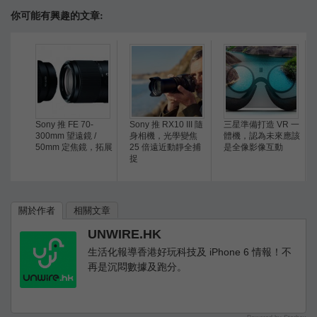
你可能有興趣的文章:
Sony 推 FE 70-
Sony 推 RX10 III 隨
三星準備打造 VR 一
300mm 望遠鏡 /
身相機，光學變焦
體機，認為未來應該
50mm 定焦鏡，拓展
25 倍遠近動靜全捕
是全像影像互動
捉
關於作者
相關文章
UNWIRE.HK
生活化報導香港好玩科技及 iPhone 6 情報！不
再是沉悶數據及跑分。