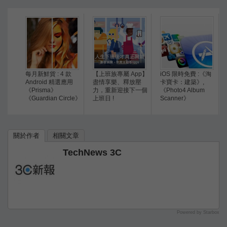
每月新鮮貨 : 4 款
【上班族專屬 App】
iOS 限時免費 :《淘
Android 精選應用
盡情享樂、釋放壓
卡寶卡：建築》,
《Prisma》
力，重新迎接下一個
《Photo4 Album
《Guardian Circle》
上班日 !
Scanner》
關於作者
相關文章
TechNews 3C
Powered by Starbox