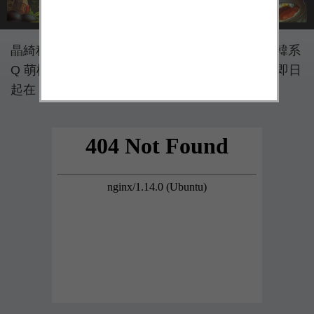
晶綺科技（Game Dreamer）今（28）日宣布，韓系
Q 萌橫版手機遊戲巔峰新作《連擊吧！英雄！》即日
起在 Android、iOS 雙系統正式登場。