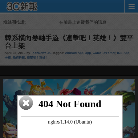
粉絲團按讚:
在臉書上追蹤我們的訊息
韓系橫向卷軸手遊《連擊吧！英雄！》雙平
台上架
April 28, 2016 by
TechNews 3C
Tagged:
Android App
,
app
,
Game Dreamer
,
iOS App
,
手遊
,
晶綺科技
,
連擊吧！英雄！