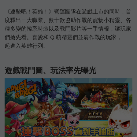
《連擊吧！英雄！》營運團隊在遊戲上市的同時，首
度釋出三大職業、數十款協助作戰的寵物小精靈、各
種多變的韓系時裝以及戰鬥影片等一手情報，讓玩家
們搶先看。喜愛和 Q 萌精靈們並肩作戰的玩家，一
起進入英雄行列。
遊戲戰鬥圖、玩法率先曝光