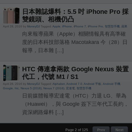
日本雜誌爆料：5.5 吋 iPhone Pro 採
雙鏡頭、相機仍凸
April 28, 2016 by
MoneyDJ
Tagged:
Apple
,
iPhone
,
iPhone 7
,
iPhone Pro
,
智慧型手機
,
蘋果
向來報導蘋果（Apple）相關情報具有高準確
度的日本科技部落格 Macotakara 今（28）日
報導，日本雜 […]
HTC 傳連拿兩款 Google Nexus 裝置
代工，代號 M1 / S1
April 28, 2016 by
MoneyDJ
Tagged:
Alphabet
,
Android 7.0
,
Android 平板
,
Android 手機
,
Google
,
htc
,
Nexus 5 (2016)
,
Nexus 7 (2016)
,
宏達電
,
智慧型手機
日前媒體報導宏達電（HTC）力退 LG、華為
（Huawei），與 Google 簽下三年代工長約，
資深網路爆料 […]
Page 2 of 125
Prev
Next