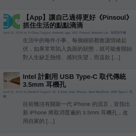
【App】讓自己過得更好《Pinsoul》
抓住生活的點點滴滴
April 29, 2016 by
Yi Chou
Tagged:
Android
,
app
,
iOS
,
Pinsoul
,
Wavinfo Ltd.
,
智慧型手機
生活中的每件小事、每個細節都會讓情緒起
伏，如果常常陷入負面的狀態，就可能會開始
對人生缺乏熱情、感到失望，而這款 […]
Intel 計劃用 USB Type-C 取代傳統
3.5mm 耳機孔
April 29, 2016 by
David.H
Tagged:
12
,
3.5mm
,
Intel
,
iPhone
,
New MacBook
,
USB Type-C
,
耳
機
目前幾項有關新一代 iPhone 的流言，皆指出
新 iPhone 將取消普遍的 3.5mm 耳機孔，改
用自家的 […]