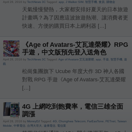
April 28, 2016 by
TechNews 3C
Tagged:
app
,
J Walker SIM
,
智慧手機
,
會員
,
購物金
天氣慢慢變熱，大家都安排好夏天的日本旅遊
計畫嗎？為了因應這波旅遊熱潮、讓消費者更
快速、方便的購買日本上網利器 […]
《Age of Avatars-艾瓦達榮耀》RPG
手遊，中文版預先登入送角色
April 28, 2016 by
TechNews 3C
Tagged:
Age of Avatars-艾瓦達榮耀
,
app
,
手遊
,
智慧手機
,
遊
戲
松崗集團旗下 Ucube 年度大作 3D 神人各國
對戰 RPG 手遊《Age of Avatars-艾瓦達榮耀
[…]
4G 上網吃到飽費率，電信三雄全面
調漲
April 28, 2016 by
MoneyDJ
Tagged:
4G
,
Chunghwa Telecom
,
FarEasTone
,
FETnet
,
Taiwan
Mobile
,
中華電信
,
台灣大哥大
,
遠傳電信
,
電信業