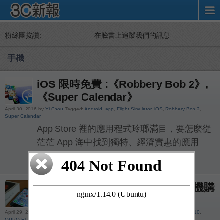
粉絲團按讚:
在臉書上追蹤我們的訊息
手機
iOS 限時免費 :《Robbery Bob 2》,
《Super Calendar》
April 30, 2016 by
Yi Chou
Tagged:
Android
,
app
,
Flight Simulator
,
iOS
,
Robbery Bob 2
,
Super Calendar
App Store 裡的應用程式玲瑯滿目，要怎麼從
茫茫 App 海中找到獨特、經濟實惠的應用
呢？以下精選「神偷 […]
母親節將至，2016 年台灣當季手機購
買建議
April 29, 2016 by
David.H
Tagged:
Edge
,
Galaxy S7
,
HTC One A9
,
iPhone6s
,
LG V10
,
OPPO F1
,
Sony Z5
,
ZenFone2
,
小米
,
紅米Note3