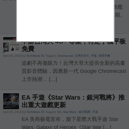
2016 年已經度過接近一半，各家當季的旗艦
機紛紛出籠，正好也到了母親節的送禮檔期。
雖然年底依然有重量級機種待 […]
申辦台灣大 4G+ 專案，特定手機平板
免費
April 29, 2016 by
TechNews 3C
Tagged:
Chromecast
,
台灣大哥大
,
平板
,
智慧手機
追劇不再傷眼力！台灣大哥大提供全新的高畫
質影音體驗，因應新一代 Google Chromecast
上市熱潮， […]
EA 手遊《Star Wars：銀河戰將》推
出重大遊戲更新
April 29, 2016 by
TechNews 3C
Tagged:
EA
,
Star Wars：銀河戰將
,
手遊
EA 美商藝電宣布，旗下星際大戰手遊 Star
Wars: Galaxy of Heroes《Star War […]