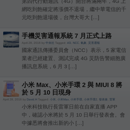
第四代行動通訊（4G）開台將滿兩年，4G 上
網吃到飽確定將漲價不退場，繼中華電信的千
元吃到飽退場後，台灣大哥大 […]
手機災害通報系統 7 月正式上路
April 28, 2016 by
中央社
Tagged:
4G
,
NCC
,
氣象
,
災害通報
國家通訊傳播委員會（NCC）表示，5 家電信
業者已經建置、測試完成 4G 災防告警細胞廣
播訊息系統，6 月 3 […]
小米 Max、小米手環 2 與 MIUI 8 將
於 5 月 10 日現身
April 28, 2016 by
David.H
Tagged:
小米
,
小米Max
,
小米手環
,
小米手環2
,
發表會
,
雷軍
小米科技執行長雷軍日前在自家直播 APP
中，確認小米將於 5 月 10 日舉行發表會。會
中據悉將會推出新的小 […]