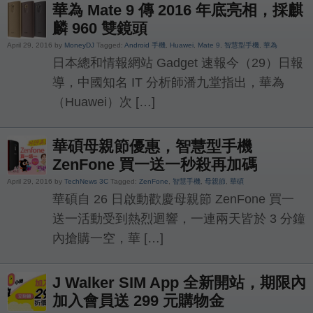
華為 Mate 9 傳 2016 年底亮相，採麒
麟 960 雙鏡頭
April 29, 2016 by
MoneyDJ
Tagged:
Android 手機
,
Huawei
,
Mate 9
,
智慧型手機
,
華為
日本總和情報網站 Gadget 速報今（29）日報
導，中國知名 IT 分析師潘九堂指出，華為
（Huawei）次 […]
華碩母親節優惠，智慧型手機
ZenFone 買一送一秒殺再加碼
April 29, 2016 by
TechNews 3C
Tagged:
ZenFone
,
智慧手機
,
母親節
,
華碩
華碩自 26 日啟動歡慶母親節 ZenFone 買一
送一活動受到熱烈迴響，一連兩天皆於 3 分鐘
內搶購一空，華 […]
J Walker SIM App 全新開站，期限內
加入會員送 299 元購物金