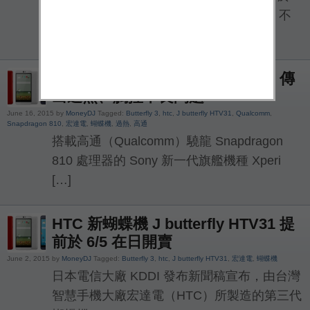
月 5 日在日本開賣迄今已約 2 個月時間，不
過 […]
HTC 新蝴蝶機 J butterfly HTV31 傳
出過熱、觸控不良問題
June 16, 2015 by
MoneyDJ
Tagged:
Butterfly 3
,
htc
,
J butterfly HTV31
,
Qualcomm
,
Snapdragon 810
,
宏達電
,
蝴蝶機
,
過熱
,
高通
搭載高通（Qualcomm）驍龍 Snapdragon
810 處理器的 Sony 新一代旗艦機種 Xperi
[…]
HTC 新蝴蝶機 J butterfly HTV31 提
前於 6/5 在日開賣
June 2, 2015 by
MoneyDJ
Tagged:
Butterfly 3
,
htc
,
J butterfly HTV31
,
宏達電
,
蝴蝶機
日本電信大廠 KDDI 發布新聞稿宣布，由台灣
智慧手機大廠宏達電（HTC）所製造的第三代