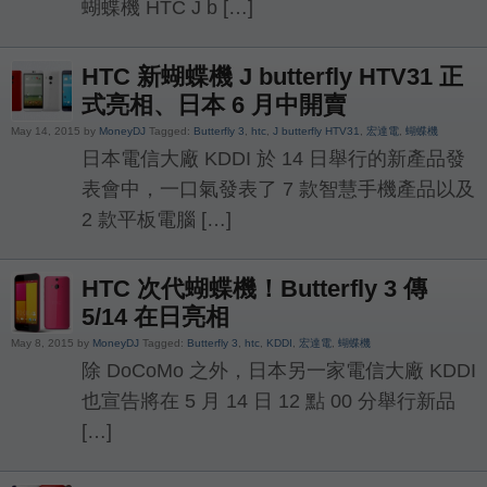
蝴蝶機 HTC J b […]
HTC 新蝴蝶機 J butterfly HTV31 正
式亮相、日本 6 月中開賣
May 14, 2015 by
MoneyDJ
Tagged:
Butterfly 3
,
htc
,
J butterfly HTV31
,
宏達電
,
蝴蝶機
日本電信大廠 KDDI 於 14 日舉行的新產品發
表會中，一口氣發表了 7 款智慧手機產品以及
2 款平板電腦 […]
HTC 次代蝴蝶機！Butterfly 3 傳
5/14 在日亮相
May 8, 2015 by
MoneyDJ
Tagged:
Butterfly 3
,
htc
,
KDDI
,
宏達電
,
蝴蝶機
除 DoCoMo 之外，日本另一家電信大廠 KDDI
也宣告將在 5 月 14 日 12 點 00 分舉行新品
[…]