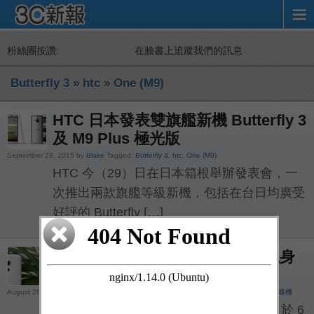
粉絲團按讚:
在臉書上追蹤我們的訊息
Butterfly 3
»
htc
»
One (M9)
HTC 日本發表雙旗艦新機 Butterfly 3
及 M9 Plus 極光版
September 29, 2015 by
Blake
Tagged:
Butterfly 3
,
htc
,
One (M9)
HTC 今（29）日在日本箱根舉辦發表會，一
次推出兩款旗艦等級新機，包括在台日均廣受
好評的 Butterfly […]
HTC 國際版蝴蝶機 Butterfly 3 現身
官方粉絲頁，傳近期亮相
August 26, 2015 by
MoneyDJ
Tagged:
Butterfly 3
,
htc
,
J butterfly HTV31
,
宏達電
,
蝴蝶機
宏達電（HTC）第三代蝴蝶機 Butterfly 3 於 6