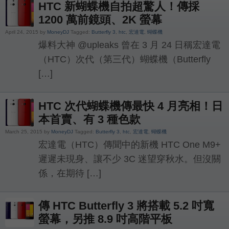
HTC 新蝴蝶機自拍超驚人！傳採
1200 萬前鏡頭、2K 螢幕
April 24, 2015 by
MoneyDJ
Tagged:
Butterfly 3
,
htc
,
宏達電
,
蝴蝶機
爆料大神 @upleaks 曾在 3 月 24 日稱宏達電
（HTC）次代（第三代）蝴蝶機（Butterfly
[…]
HTC 次代蝴蝶機傳最快 4 月亮相！日
本首賣、有 3 種色款
March 25, 2015 by
MoneyDJ
Tagged:
Butterfly 3
,
htc
,
宏達電
,
蝴蝶機
宏達電（HTC）傳聞中的新機 HTC One M9+
遲遲未現身、讓不少 3C 迷望穿秋水。但沒關
係，在期待 […]
傳 HTC Butterfly 3 將搭載 5.2 吋寬
螢幕，另推 8.9 吋高階平板