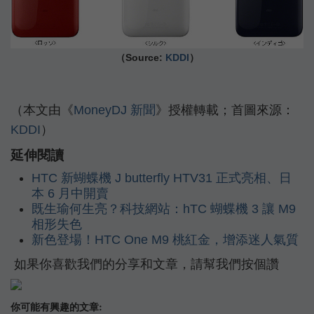
（Source:
KDDI
）
（本文由《
MoneyDJ 新聞
》授權轉載；首圖來源：
KDDI
）
延伸閱讀
HTC 新蝴蝶機 J butterfly HTV31 正式亮相、日
本 6 月中開賣
既生瑜何生亮？科技網站：hTC 蝴蝶機 3 讓 M9
相形失色
新色登場！HTC One M9 桃紅金，增添迷人氣質
如果你喜歡我們的分享和文章，請幫我們按個讚
你可能有興趣的文章: