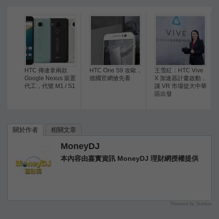
HTC 傳連拿兩款
HTC One S9 攻歐，
王雪紅：HTC Vive
Google Nexus 裝置
德國官網搶先看
X 加速器計畫啟動，
代工，代號 M1 / S1
讓 VR 市場從大中華
區出發
關於作者
相關文章
MoneyDJ
本內容由嘉實資訊 MoneyDJ 理財網授權提供
Powered by Starbox