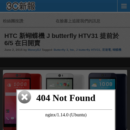
粉絲團按讚:
在臉書上追蹤我們的訊息
HTC 新蝴蝶機 J butterfly HTV31 提前於
6/5 在日開賣
June 2, 2015 by
MoneyDJ
Tagged:
Butterfly 3
,
htc
,
J butterfly HTV31
,
宏達電
,
蝴蝶機