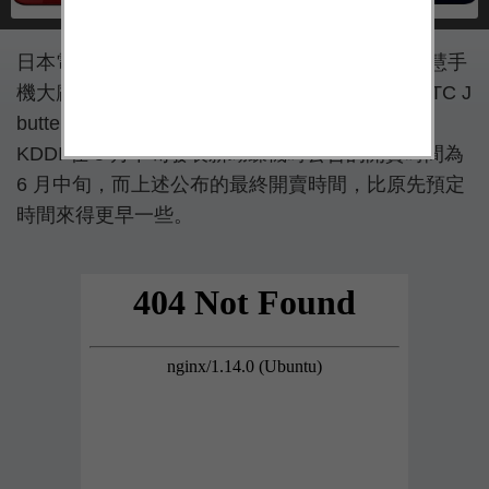
日本電信大廠 KDDI 發布新聞稿宣布，由台灣智慧手
機大廠宏達電（HTC）所製造的第三代蝴蝶機 HTC J
butterfly HTV31 將在 6 月 5 日於日本市場開賣；
KDDI 在 5 月中旬發表新蝴蝶機時公告的開賣時間為
6 月中旬，而上述公布的最終開賣時間，比原先預定
時間來得更早一些。