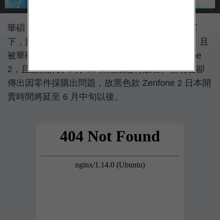
華碩（ASUS）於 4 月 20 日在董事長施崇棠領軍
下，於日本盛大發表了全球首款搭載 4GB RAM、且
被華碩稱為「性能怪獸」的智慧手機產品 Zenfone
2，且並預計於 5 月 16 日陸續進行販售。但現在卻
傳出因零件採購出問題，故黑色款 Zenfone 2 日本開
賣時間將延至 6 月中旬以後。