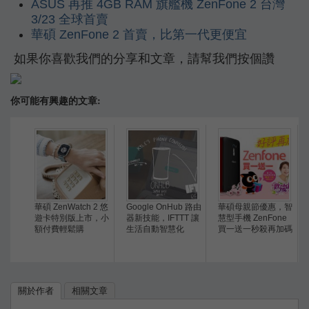
ASUS 再推 4GB RAM 旗艦機 ZenFone 2 台灣
3/23 全球首賣
華碩 ZenFone 2 首賣，比第一代更便宜
如果你喜歡我們的分享和文章，請幫我們按個讚
你可能有興趣的文章:
華碩 ZenWatch 2 悠
Google OnHub 路由
華碩母親節優惠，智
遊卡特別版上市，小
器新技能，IFTTT 讓
慧型手機 ZenFone
額付費輕鬆購
生活自動智慧化
買一送一秒殺再加碼
關於作者
相關文章