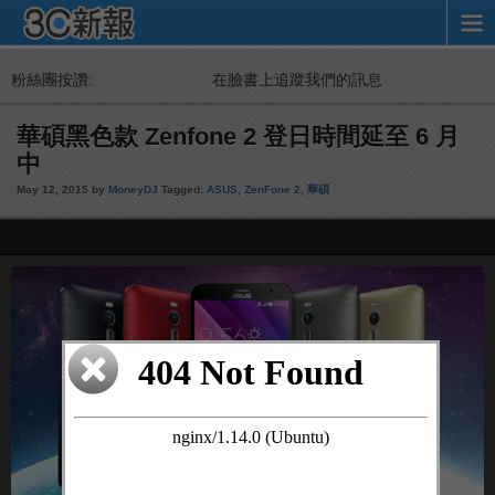
粉絲團按讚:
在臉書上追蹤我們的訊息
華碩黑色款 Zenfone 2 登日時間延至 6 月
中
May 12, 2015 by
MoneyDJ
Tagged:
ASUS
,
ZenFone 2
,
華碩