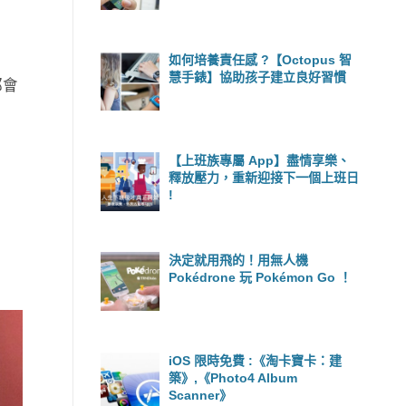
證
如何培養責任感 ?【Octopus 智
慧手錶】協助孩子建立良好習慣
都會
【上班族專屬 App】盡情享樂、
釋放壓力，重新迎接下一個上班日
!
決定就用飛的！用無人機
Pokédrone 玩 Pokémon Go ！
iOS 限時免費 :《淘卡寶卡：建
築》,《Photo4 Album
Scanner》