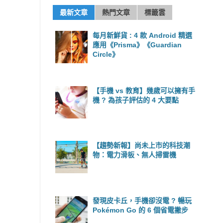
最新文章
熱門文章
標籤雲
每月新鮮貨 : 4 款 Android 精選
應用《Prisma》《Guardian
Circle》
【手機 vs 教育】幾歲可以擁有手
機 ? 為孩子評估的 4 大要點
【趨勢新報】尚未上市的科技潮
物：電力滑板、無人掃雷機
發現皮卡丘，手機卻沒電 ? 暢玩
Pokémon Go 的 6 個省電撇步