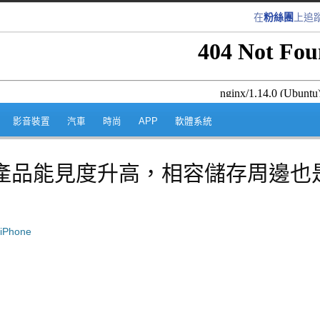
在
粉絲團
上追
跳至內容區
影音裝置
汽車
時尚
APP
軟體系統
ple 產品能見度升高，相容儲存周邊也
iPhone