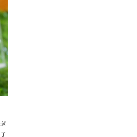
上就
用了