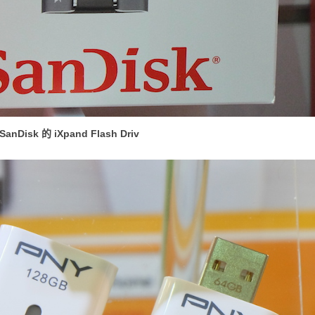
anDisk 的 iXpand Flash Driv