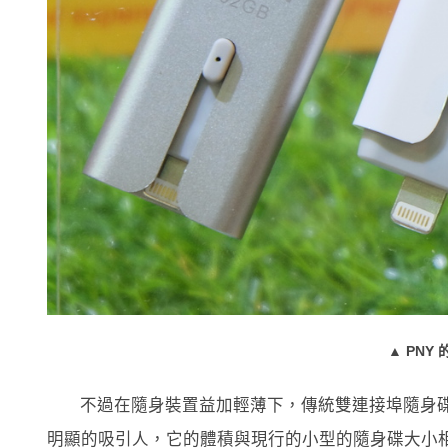
▲ PNY 的
不過在隨身裝置益加輕薄下，傳統雙連接埠隨身碟
明顯的吸引人，它的體積與現行的小型的隨身碟大小相仿，但