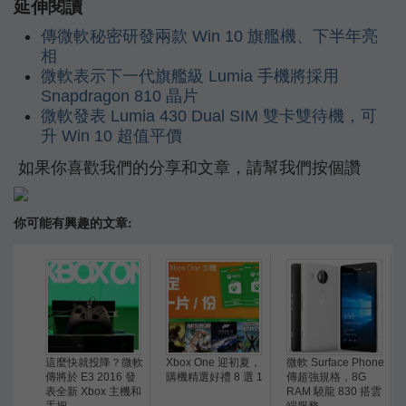
延伸閱讀
傳微軟秘密研發兩款 Win 10 旗艦機、下半年亮
相
微軟表示下一代旗艦級 Lumia 手機將採用
Snapdragon 810 晶片
微軟發表 Lumia 430 Dual SIM 雙卡雙待機，可
升 Win 10 超值平價
如果你喜歡我們的分享和文章，請幫我們按個讚
你可能有興趣的文章:
這麼快就投降？微軟
Xbox One 迎初夏，
微軟 Surface Phone
傳將於 E3 2016 發
購機精選好禮 8 選 1
傳超強規格，8G
表全新 Xbox 主機和
RAM 驍龍 830 搭雲