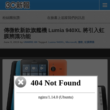
粉絲團按讚:
在臉書上追蹤我們的訊息
傳微軟新款旗艦機 Lumia 940XL 將引入虹
膜辨識功能
June 9, 2015 by
UNWIRE.HK
Tagged:
Lumia 940XL
,
Microsoft
,
微軟
,
虹膜辨識