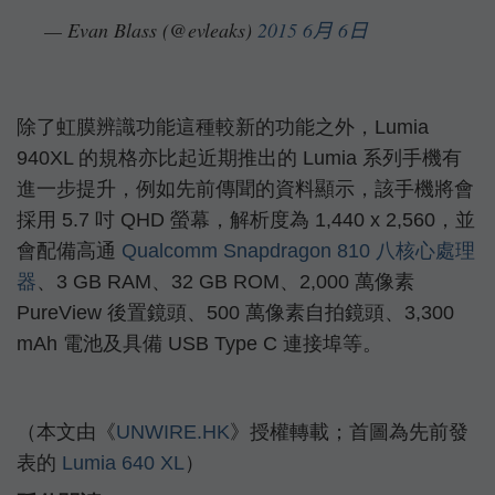
— Evan Blass (@evleaks)
2015 6月 6日
除了虹膜辨識功能這種較新的功能之外，Lumia
940XL 的規格亦比起近期推出的 Lumia 系列手機有
進一步提升，例如先前傳聞的資料顯示，該手機將會
採用 5.7 吋 QHD 螢幕，解析度為 1,440 x 2,560，並
會配備高通
Qualcomm Snapdragon 810 八核心處理
器
、3 GB RAM、32 GB ROM、2,000 萬像素
PureView 後置鏡頭、500 萬像素自拍鏡頭、3,300
mAh 電池及具備 USB Type C 連接埠等。
（本文由《
UNWIRE.HK
》授權轉載；首圖為先前發
表的
Lumia 640 XL
）