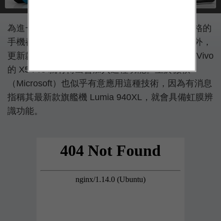
為進一步加強保安功能，現時市面上不少較高規格的
手機都開始陸續加入指紋辨識功能，不過除此之外，
更新款的虹膜辨識功能最近亦開始被採用，例如 Vivo
的 X5 Pro 就有傳出會加入這種功能。至於微軟
（Microsoft）也似乎有意應用這種技術，因為有消息
指稱其最新款旗艦機 Lumia 940XL，就會具備虹膜辨
識功能。