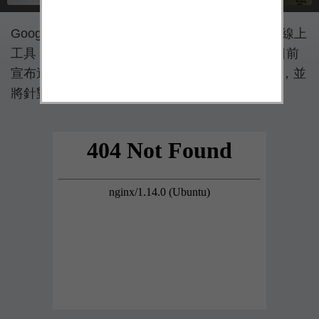
Google 翻譯（Google Translate）是相當實用的線上
工具，也有行動版本供用戶隨身使用。Google 日前
宣布這項服務每天累積查詢超過 1,000 億個單字，並
將針對日常對話內容產生更好的翻譯結果。