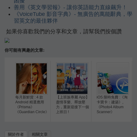
困擾
善用《英文學習報》- 讓你英語能力直線飆升！
《VoiceTube 影音字典》- 無廣告的萬能辭典，學
習英文的最佳夥伴
如果你喜歡我們的分享和文章，請幫我們按個讚
你可能有興趣的文章:
每月新鮮貨 : 4 款
【上班族專屬 App】
iOS 限時免費 :《淘
Android 精選應用
盡情享樂、釋放壓
卡寶卡：建築》,
《Prisma》
力，重新迎接下一個
《Photo4 Album
《Guardian Circle》
上班日 !
Scanner》
關於作者
相關文章