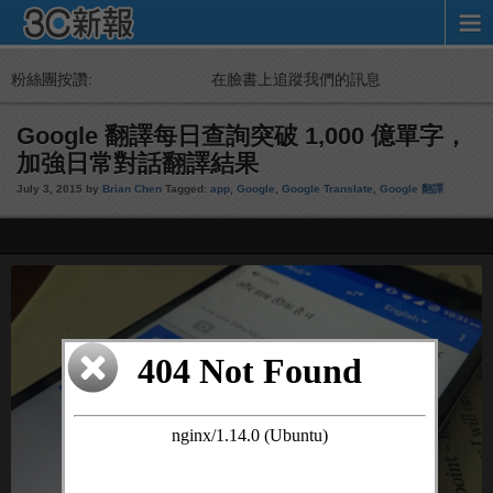
粉絲團按讚:
在臉書上追蹤我們的訊息
Google 翻譯每日查詢突破 1,000 億單字，
加強日常對話翻譯結果
July 3, 2015 by
Brian Chen
Tagged:
app
,
Google
,
Google Translate
,
Google 翻譯