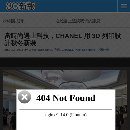
粉絲團按讚:
在臉書上追蹤我們的訊息
當時尚遇上科技，CHANEL 用 3D 列印設
計秋冬新裝
July 13, 2015 by
Blake
Tagged:
3D 列印
,
CHANEL
,
Karl Lagerfeld
,
小黑外套