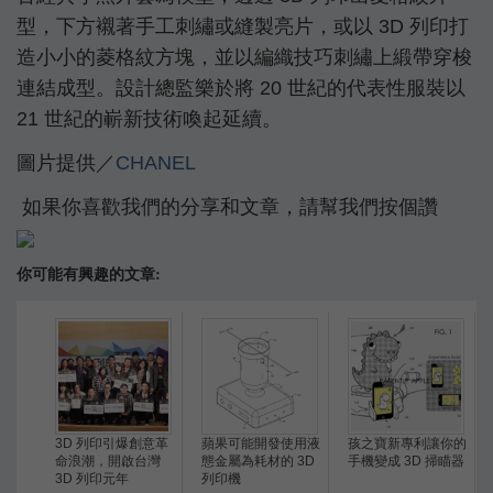
型，下方襯著手工刺繡或縫製亮片，或以 3D 列印打
造小小的菱格紋方塊，並以編織技巧刺繡上緞帶穿梭
連結成型。設計總監樂於將 20 世紀的代表性服裝以
21 世紀的嶄新技術喚起延續。
圖片提供／
CHANEL
如果你喜歡我們的分享和文章，請幫我們按個讚
你可能有興趣的文章:
3D 列印引爆創意革
蘋果可能開發使用液
孩之寶新專利讓你的
命浪潮，開啟台灣
態金屬為耗材的 3D
手機變成 3D 掃瞄器
3D 列印元年
列印機