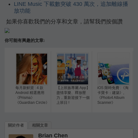
LINE Music 下載數突破 430 萬次，追加離線播
放功能
如果你喜歡我們的分享和文章，請幫我們按個讚
你可能有興趣的文章:
每月新鮮貨 : 4 款
【上班族專屬 App】
iOS 限時免費 :《淘
Android 精選應用
盡情享樂、釋放壓
卡寶卡：建築》,
《Prisma》
力，重新迎接下一個
《Photo4 Album
《Guardian Circle》
上班日 !
Scanner》
關於作者
相關文章
Brian Chen