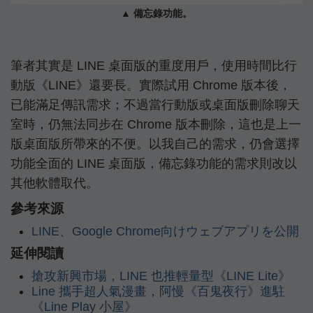
▲ 備忘錄功能。
筆者其實是 LINE 桌面版的重度用戶，使用時間比行
動版《LINE》還要長。實際試用 Chrome 版本後，
已能滿足傳訊需求；不過當行動版或桌面版刪除聊天
室時，仍無法同步在 Chrome 版本刪除，這也是上一
版桌面版所帶來的不便。以我自己的需求，仍會選擇
功能全面的 LINE 桌面版，備忘錄功能的需求則改以
其他軟體取代。
參考來源
LINE、Google Chrome向けウェブアプリを公開
延伸閱讀
搶攻新興市場，LINE 也推輕量型《LINE Lite》
Line 攜手超人氣漫畫，阿慢《百鬼夜行》進駐
《Line Play 小屋》