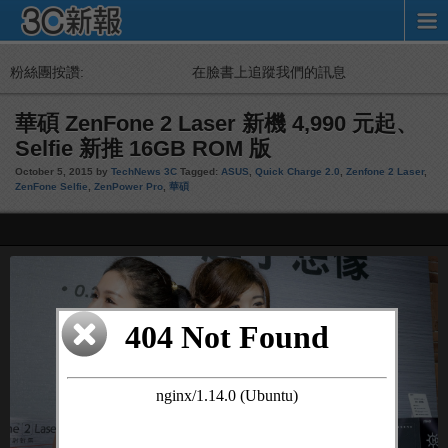
粉絲團按讚:
在臉書上追蹤我們的訊息
華碩 ZenFone 2 Laser 新機 4,990 元起、
Selfie 新推 16GB ROM 版
October 5, 2015 by
TechNews 3C
Tagged:
ASUS
,
Quick Charge 2.0
,
Zenfone 2 Laser
,
ZenFone Selfie
,
ZenPower Pro
,
華碩