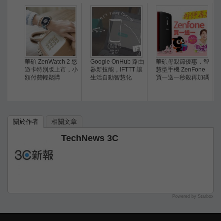
華碩 ZenWatch 2 悠
Google OnHub 路由
華碩母親節優惠，智
遊卡特別版上市，小
器新技能，IFTTT 讓
慧型手機 ZenFone
額付費輕鬆購
生活自動智慧化
買一送一秒殺再加碼
關於作者
相關文章
TechNews 3C
Powered by Starbox