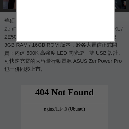
華碩（ASUS）多款新機陸續在台開賣，其中
ZenFone 2 Laser 雷射對焦智慧機推出了 ZE550KL /
ZE500KL 兩種版本；而 ZenFone Selfie 則是推出
3GB RAM / 16GB ROM 版本，於各大電信正式開
賣；內建 500K 高強度 LED 閃光燈、雙 USB 設計、
可快速充電的大容量行動電源 ASUS ZenPower Pro
也一併同步上市。