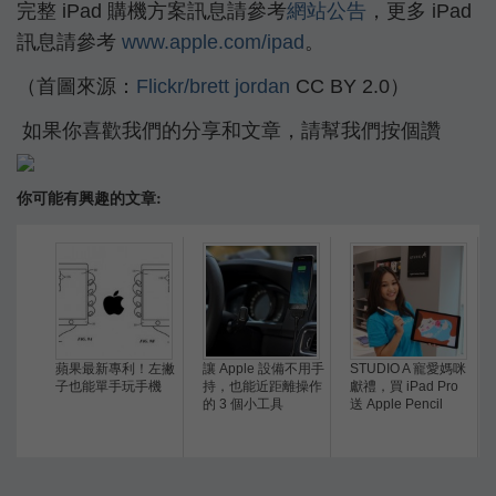
完整 iPad 購機方案訊息請參考
網站公告
，更多 iPad
訊息請參考
www.apple.com/ipad
。
（首圖來源：
Flickr/brett jordan
CC BY 2.0）
如果你喜歡我們的分享和文章，請幫我們按個讚
你可能有興趣的文章:
蘋果最新專利！左撇
讓 Apple 設備不用手
STUDIO A 寵愛媽咪
子也能單手玩手機
持，也能近距離操作
獻禮，買 iPad Pro
的 3 個小工具
送 Apple Pencil