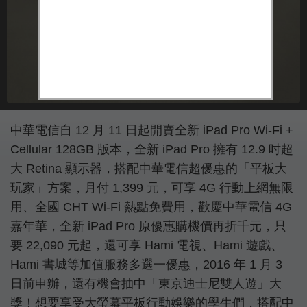
中華電信自 12 月 11 日起開賣全新 iPad Pro Wi-Fi +
Cellular 128GB 版本，全新 iPad Pro 擁有 12.9 吋超
大 Retina 顯示器，搭配中華電信超優惠的「平板大
玩家」方案，月付 1,399 元，可享 4G 行動上網無限
用、全國 CHT Wi-Fi 熱點免費用，歡慶中華電信 4G
嘉年華，全新 iPad Pro 原優惠購機價再折千元，只
要 22,090 元起，還可享 Hami 電視、Hami 遊戲、
Hami 書城等加值服務多選一優惠，2016 年 1 月 3
日前申辦，還有機會抽中「東京迪士尼雙人遊」大
獎！想要享受大螢幕平板行動娛樂的學生們，搭配中