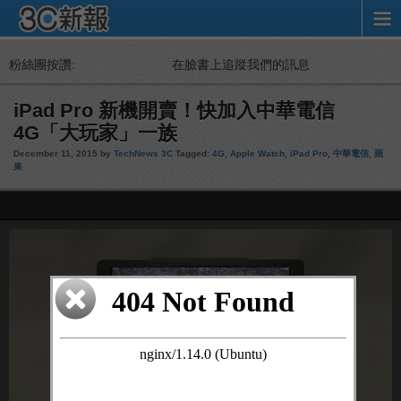
粉絲團按讚:
在臉書上追蹤我們的訊息
iPad Pro 新機開賣！快加入中華電信
4G「大玩家」一族
December 11, 2015 by
TechNews 3C
Tagged:
4G
,
Apple Watch
,
iPad Pro
,
中華電信
,
蘋
果