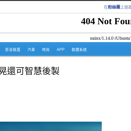
在
粉絲團
上追
跳至內容區
影音裝置
汽車
時尚
APP
軟體系統
怕搖晃還可智慧後製