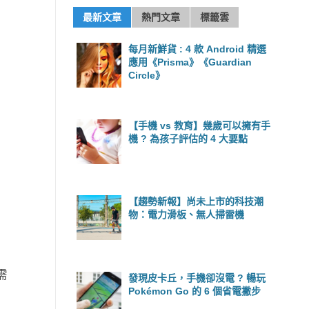
最新文章
熱門文章
標籤雲
每月新鮮貨 : 4 款 Android 精選
應用《Prisma》《Guardian
Circle》
【手機 vs 教育】幾歲可以擁有手
機 ? 為孩子評估的 4 大要點
【趨勢新報】尚未上市的科技潮
物：電力滑板、無人掃雷機
需
發現皮卡丘，手機卻沒電 ? 暢玩
Pokémon Go 的 6 個省電撇步