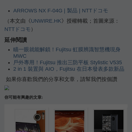
ARROWS NX F-04G | 製品 | NTTドコモ
（本文由《
UNWIRE.HK
》授權轉載；首圖來源：
NTTドコモ
）
延伸閱讀
瞄一眼就能解鎖！Fujitsu 虹膜辨識智慧機現身
MWC
戶外專用！Fujitsu 推出三防平板 Stylistic V535
2 in 1 裝置與 AIO，Fujitsu 在日本發表多款新品
如果你喜歡我們的分享和文章，請幫我們按個讚
你可能有興趣的文章: