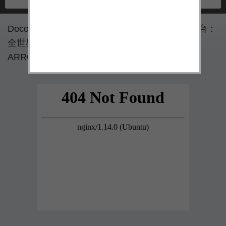
Docomo 公佈了幾台新手機，當中最為注目是這台：
全世界首部使用虹膜辨識解鎖的手機 Fujitsu
ARROWS NX F-04G 了！