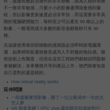
作，虛擬視覺必須運作的非常順暢，因為人類對視覺
不一致非常敏感，只要小小的影像遲滯就會感到暈
眩，所以影像更新速度必須非常快，而這需要非常高
階的電腦硬體能力，每秒至少可以產生 90 格以上的
動畫，一般電視或大多數的影音遊戲每秒只有 30
格。
且追蹤使用者頭部移動的感測器必須即時跟電腦溝
通，如果稍有延遲就會造成另人不舒服的拖拉感。雖
然技術上有難度，但現在這些工程師們都相信問題都
會被解決，未來幾個月等到產品上市，他們就會知道
自己是對的還是錯的。
How virtual reality works
延伸閱讀
一段虛擬實境影像，圓了一位父親渴求一生的太
空人夢
VR 前進美網！HTC Vive 讓你跟莎拉波娃對打