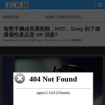
粉絲團按讚:
在臉書上追蹤我們的訊息
智慧手機成長遇瓶頸，HTC、Sony 的下個
爆發性產品是 VR 頭盔?
September 4, 2015 by
黃 嬿
Tagged:
Facebook
,
Oculus
,
VR
,
虛擬實境