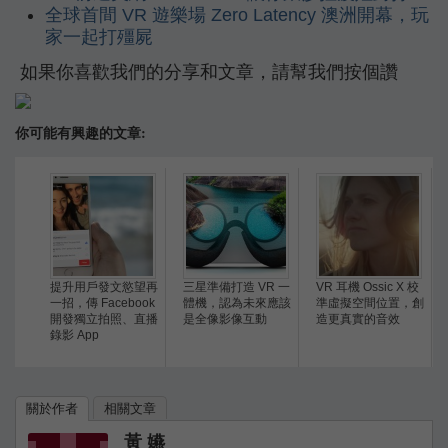
全球首間 VR 遊樂場 Zero Latency 澳洲開幕，玩
家一起打殭屍
如果你喜歡我們的分享和文章，請幫我們按個讚
你可能有興趣的文章:
提升用戶發文慾望再
三星準備打造 VR 一
VR 耳機 Ossic X 校
一招，傳 Facebook
體機，認為未來應該
準虛擬空間位置，創
開發獨立拍照、直播
是全像影像互動
造更真實的音效
錄影 App
關於作者
相關文章
黃 嬿