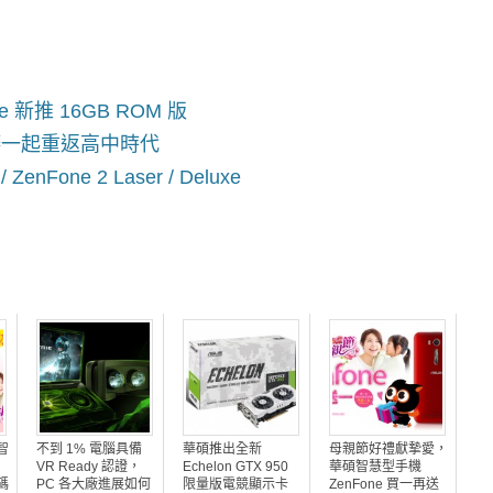
fie 新推 16GB ROM 版
宋芸樺一起重返高中時代
Fone 2 Laser / Deluxe
智
不到 1% 電腦具備
華碩推出全新
母親節好禮獻摯愛，
VR Ready 認證，
Echelon GTX 950
華碩智慧型手機
碼
PC 各大廠進展如何
限量版電競顯示卡
ZenFone 買一再送