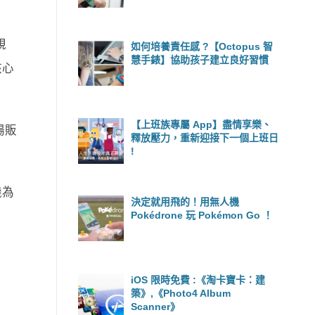
規
如何培養責任感 ?【Octopus 智
慧手錶】協助孩子建立良好習慣
核心
【上班族專屬 App】盡情享樂、
場販
釋放壓力，重新迎接下一個上班日
!
機為
決定就用飛的！用無人機
Pokédrone 玩 Pokémon Go ！
iOS 限時免費 :《淘卡寶卡：建
築》,《Photo4 Album
Scanner》