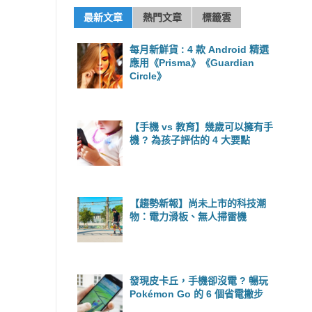
最新文章
熱門文章
標籤雲
每月新鮮貨 : 4 款 Android 精選
應用《Prisma》《Guardian
Circle》
【手機 vs 教育】幾歲可以擁有手
機 ? 為孩子評估的 4 大要點
【趨勢新報】尚未上市的科技潮
物：電力滑板、無人掃雷機
發現皮卡丘，手機卻沒電 ? 暢玩
Pokémon Go 的 6 個省電撇步