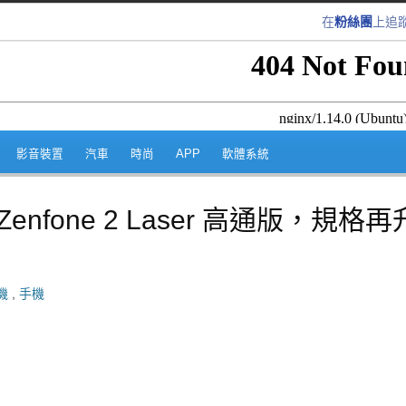
在
粉絲團
上追
跳至內容區
影音裝置
汽車
時尚
APP
軟體系統
nfone 2 Laser 高通版，規格再
手機
,
手機