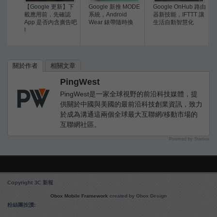
【Google 更新】下
Google 新推 MODE
Google OnHub 路由
載應用前，先確認
系統，Android
器新技能，IFTTT 讓
App 是否內含廣告吧
Wear 錶帶隨時換
生活自動智慧化
!
關於作者
相關文章
PingWest
PingWest是一家全球視野的前沿科技媒體，提
供關於中國與美國的最前沿科技創業資訊，致力
於成為溝通這兩個全球最大互聯網/移動市場的
互聯網社區。
Powered by Starbox
Copyright 3C 新報
Obox Mobile Framework
created by Obox Design
粉絲團按讚: