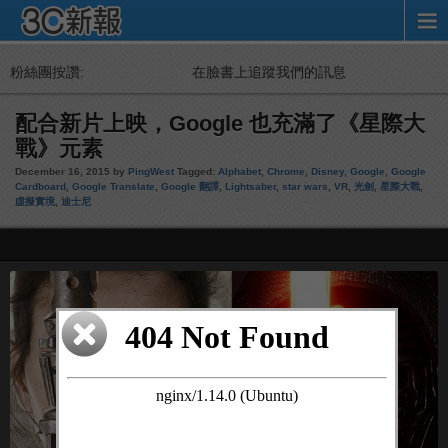
粉絲團按讚:
在臉書上追蹤我們的訊息
配合新片上映，Google 也充滿了《星際大
戰》元素
December 16, 2015 by
PingWest
Tagged:
Alphabet
,
Chrome
,
Disney
,
Google
,
Google
Cardboard
,
Google Translate
,
Google 翻譯
,
Lightsaber
,
star wars
,
VR
,
光劍
,
星際大戰
,
虛擬實境
,
迪士尼