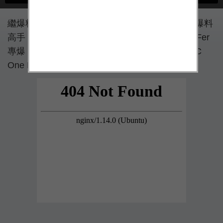
繼爆料大神 evleaks 之後，國外最近出現另一位爆料
高手 LlabTooFer，不同於其他人的是， LlabTooFer
專爆 HTC 的料，最新的一次爆料內容顯示，HTC
One M10 將採用 SONY 的 1200 萬畫素相機。