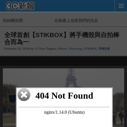
粉絲團按讚:
在臉書上追蹤我們的訊息
全球首創【STIKBOX】將手機殼與自拍棒
合而為一
February 22, 2016 by
Yi Chou
Tagged:
iPhone
,
Samsung
,
STIKBOX
,
周邊設備