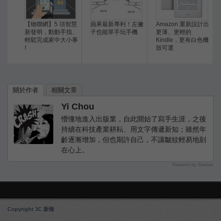
【物聯網】5 項智慧
蘋果最新專利！左撇
Amazon 重新設計出
新發明，動動手指、
子也能單手玩手機
更薄、更輕的
輕鬆完成家中大小事
Kindle，更有白色機
!
殼可選
關於作者
相關文章
Yi Chou
懵懂地進入出版業，自此開始了寫手生涯，之後
持續在科技產業耕耘、用文字傳遞新知；雖然年
齡逐漸增加，但也期許自己，不讓皺紋輕易地刻
在心上。
Powered by Starbox
Copyright 3C 新報