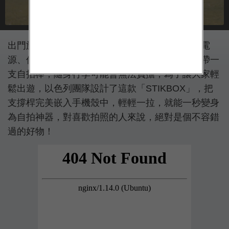
出門旅遊時想攜帶的東西實在太多了，除了行動電
源、傳輸線、藍芽喇叭等配備外，如果還要再攜帶一
支自拍棒，隨身行李可能會無法負擔；為了讓大家輕
鬆出遊，以色列團隊設計了這款「STIKBOX」，把
支撐桿完美嵌入手機殼中，輕輕一拉，就能一秒變身
為自拍神器，對喜歡拍照的人來說，絕對是個不容錯
過的好物！