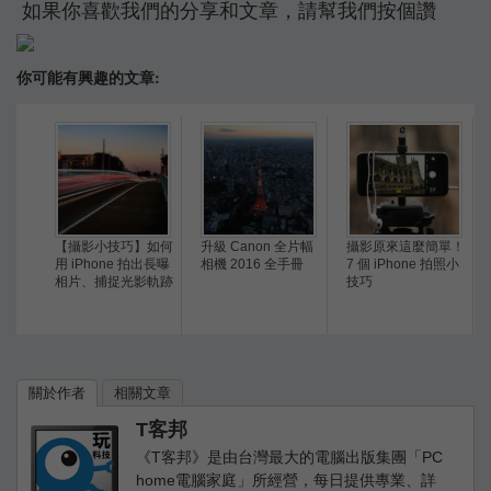
如果你喜歡我們的分享和文章，請幫我們按個讚
你可能有興趣的文章:
【攝影小技巧】如何
升級 Canon 全片幅
攝影原來這麼簡單！
用 iPhone 拍出長曝
相機 2016 全手冊
7 個 iPhone 拍照小
相片、捕捉光影軌跡
技巧
關於作者
相關文章
T客邦
《T客邦》是由台灣最大的電腦出版集團「PC
home電腦家庭」所經營，每日提供專業、詳