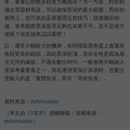
算，看看它的散景程度大概如何？另一方面，對於拍
攝全景題材來說，可以確保景深的最大範圍；而街拍
應用上，也可依此妥善運用泛焦技巧；就連微距拍
攝，拿來觀察景深是否足夠也未嘗不可。是不是很方
便呢？現在就來試試看吧！
註：通常片幅較大的機身，在同樣取景角度上會運用
焦段更長的鏡頭，因此景深較淺，並非全然是因為感
光元件的緣故。不過在數位時代，一般會將片幅納入
景深考量要素之一，而在運用景深計算器時，也要注
意輸入的是「實體焦長」而非「等效焦長」。
資料來源：
dofsimulator
（本文由《
T客邦
》授權轉載；首圖來源：
dofsimulator
）