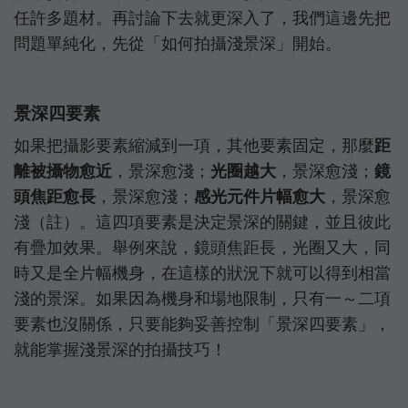
任許多題材。再討論下去就更深入了，我們這邊先把
問題單純化，先從「如何拍攝淺景深」開始。
景深四要素
如果把攝影要素縮減到一項，其他要素固定，那麼
距
離被攝物愈近
，景深愈淺；
光圈越大
，景深愈淺；
鏡
頭焦距愈長
，景深愈淺；
感光元件片幅愈大
，景深愈
淺（註）。這四項要素是決定景深的關鍵，並且彼此
有疊加效果。舉例來說，鏡頭焦距長，光圈又大，同
時又是全片幅機身，在這樣的狀況下就可以得到相當
淺的景深。如果因為機身和場地限制，只有一～二項
要素也沒關係，只要能夠妥善控制「景深四要素」，
就能掌握淺景深的拍攝技巧！