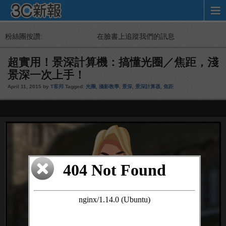
粉絲團按讚:
在臉書上追蹤我們的訊息
超實用！景深計算機：搞懂光圈／焦距，淺
景深一次上手！
April 11, 2015 by
T客邦
Tagged:
光圈
,
攝影教學
,
景深
,
景深計算器
,
焦距