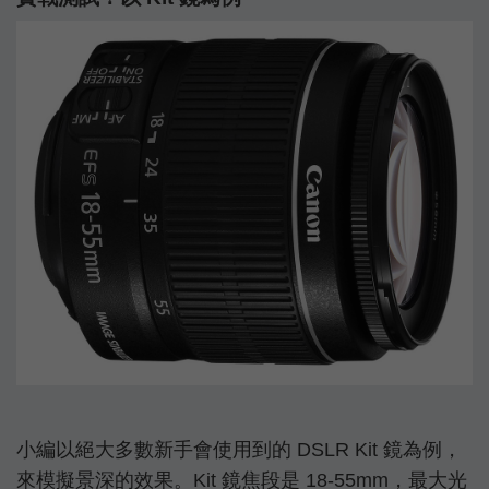
小編以絕大多數新手會使用到的 DSLR Kit 鏡為例，
來模擬景深的效果。Kit 鏡焦段是 18-55mm，最大光