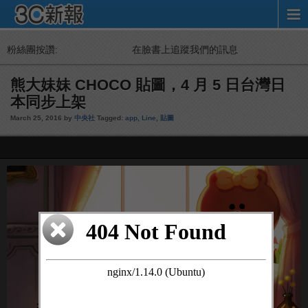
粉絲團按讚:
在臉書上追蹤我們的訊息
熊大妹妹 CHOCO 貼圖，4 月 5 日台灣日
本同步上架
March 25, 2016 by
中央社
Tagged:
app
,
Line
,
貼圖