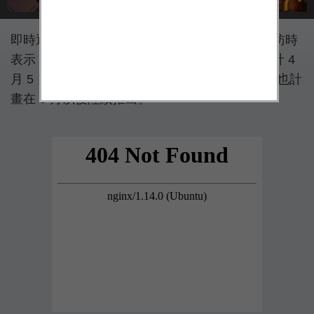
即時通訊軟體 LINE 董事長兼執行長出澤剛今受訪時
表示，全新角色熊大妹妹「CHOCO」的貼圖預計 4
月 5 日在日本和台灣上架，相關形象商品及文具也計
畫在 5 月以後陸續推出。