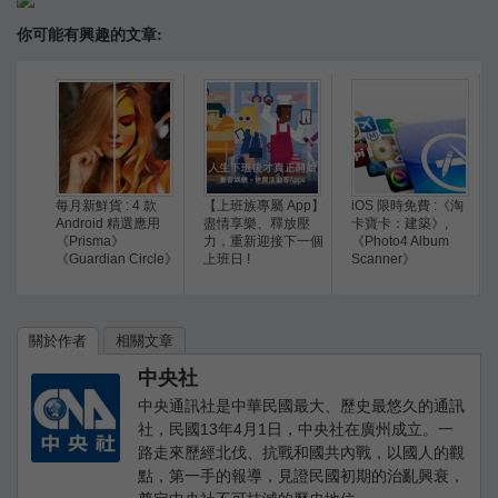
你可能有興趣的文章:
每月新鮮貨 : 4 款
【上班族專屬 App】
iOS 限時免費 :《淘
Android 精選應用
盡情享樂、釋放壓
卡寶卡：建築》,
《Prisma》
力，重新迎接下一個
《Photo4 Album
《Guardian Circle》
上班日 !
Scanner》
關於作者
相關文章
中央社
中央通訊社是中華民國最大、歷史最悠久的通訊
社，民國13年4月1日，中央社在廣州成­立。一
路走來歷經北伐、抗戰和國共內戰，以國人的觀
點，第一手的報導，見證民國初期的­治亂興衰，