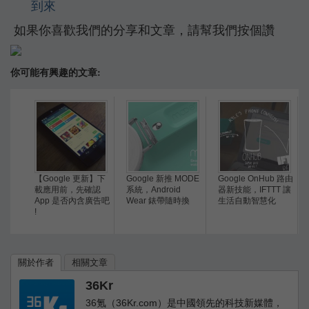
到來
如果你喜歡我們的分享和文章，請幫我們按個讚
你可能有興趣的文章:
【Google 更新】下
Google 新推 MODE
Google OnHub 路由
載應用前，先確認
系統，Android
器新技能，IFTTT 讓
App 是否內含廣告吧
Wear 錶帶隨時換
生活自動智慧化
!
關於作者
相關文章
36Kr
36氪（36Kr.com）是中國領先的科技新媒體，