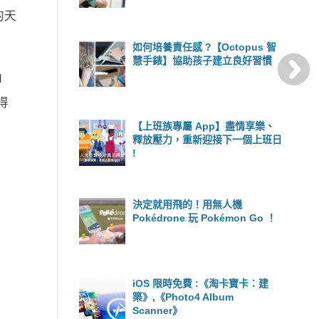
的天
如何培養責任感 ?【Octopus 智
慧手錶】協助孩子建立良好習慣
d
得
【上班族專屬 App】盡情享樂、
釋放壓力，重新迎接下一個上班日
!
決定就用飛的！用無人機
Pokédrone 玩 Pokémon Go ！
iOS 限時免費 :《淘卡寶卡：建
築》,《Photo4 Album
Scanner》