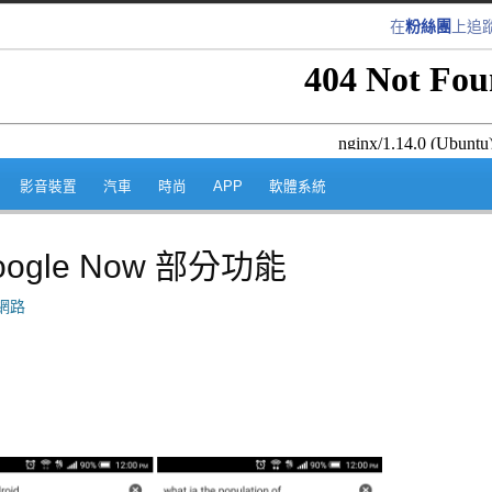
在
粉絲團
上追
跳至內容區
影音裝置
汽車
時尚
APP
軟體系統
ogle Now 部分功能
網路