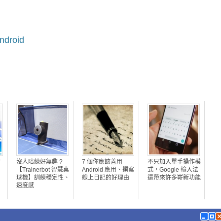
droid
淘
沒人陪練好無趣 ?
7 個你應該善用
不只加入單手操作模
【Trainerbot 智慧桌
Android 應用、撰寫
式，Google 輸入法
球機】訓練穩定性、
線上日記的好理由
還帶來許多嶄新功能
速度感