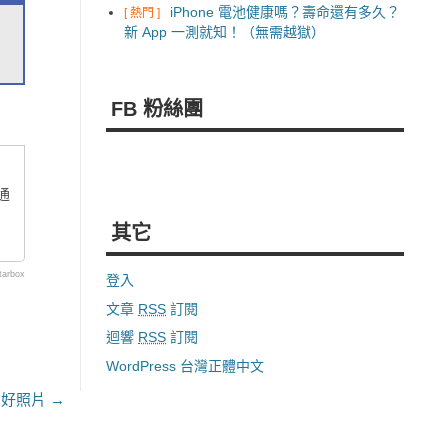
iPhone 電池健康嗎？壽命還有多久？
[ 熱門 ]
新 App 一測就知！（無需越獄）
FB 粉絲團
通
其它
tarbox
登入
文章
RSS
訂閱
迴響
RSS
訂閱
WordPress 台灣正體中文
也有好照片
→