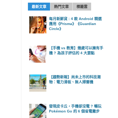
最新文章
熱門文章
標籤雲
每月新鮮貨 : 4 款 Android 精選
應用《Prisma》《Guardian
Circle》
【手機 vs 教育】幾歲可以擁有手
機 ? 為孩子評估的 4 大要點
【趨勢新報】尚未上市的科技潮
物：電力滑板、無人掃雷機
發現皮卡丘，手機卻沒電 ? 暢玩
Pokémon Go 的 6 個省電撇步