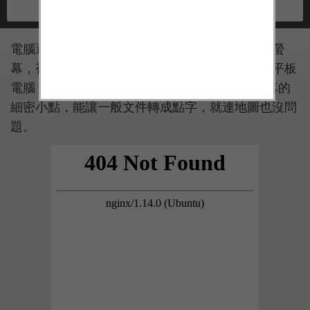
電腦還有鍵盤可以靠手觸摸，平板電腦光溜溜的螢
幕，視障者該怎樣辨識？一台專為視障者設計的平板
電腦「Blitab」應適而生；靠螢幕會隨著內容起落的
細密小點，能讓一般文件轉成點字，就連地圖也沒問
題。