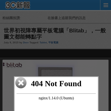
粉絲團按讚:
在臉書上追蹤我們的訊息
世界初視障專屬平板電腦「Blitab」，一般
圖文都能轉點字
July 9, 2015 by
Deer
Tagged:
Tablet
,
平板電腦