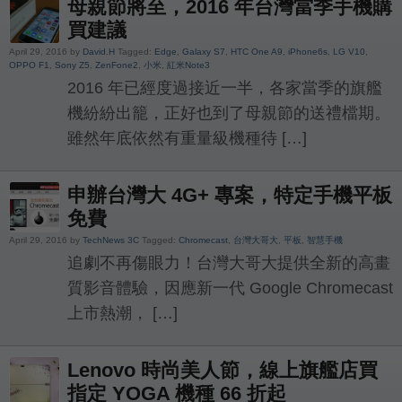
母親節將至，2016 年台灣當季手機購
買建議
April 29, 2016 by
David.H
Tagged:
Edge
,
Galaxy S7
,
HTC One A9
,
iPhone6s
,
LG V10
,
OPPO F1
,
Sony Z5
,
ZenFone2
,
小米
,
紅米Note3
2016 年已經度過接近一半，各家當季的旗艦
機紛紛出籠，正好也到了母親節的送禮檔期。
雖然年底依然有重量級機種待 […]
申辦台灣大 4G+ 專案，特定手機平板
免費
April 29, 2016 by
TechNews 3C
Tagged:
Chromecast
,
台灣大哥大
,
平板
,
智慧手機
追劇不再傷眼力！台灣大哥大提供全新的高畫
質影音體驗，因應新一代 Google Chromecast
上市熱潮， […]
Lenovo 時尚美人節，線上旗艦店買
指定 YOGA 機種 66 折起