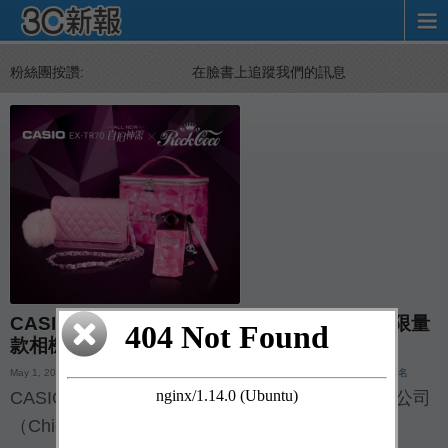
粉絲團按讚:
在臉書上追蹤我們的訊息
CASIO×ROCKCOCO 跨界聯名出擊，粉閃耀限量
款相機 TR70 登場
May 1, 2016 by
TechNews 3C
Tagged:
CASIO
,
ROCKCOCO
,
TR70
,
卡西歐
,
相機
,
聯名
CASIO 數位相機台灣總代理商群光電子股份有限公司
（Chicony Electronics., Ltd.）與 […]