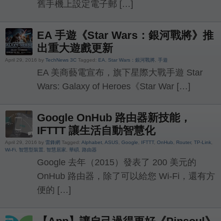
舊手機上設定電子郵 […]
EA 手遊《Star Wars：銀河戰將》推
出重大遊戲更新
April 29, 2016 by
TechNews 3C
Tagged:
EA
,
Star Wars：銀河戰將
,
手遊
EA 美商藝電宣布，旗下星際大戰手遊 Star
Wars: Galaxy of Heroes《Star War […]
Google OnHub 路由器新技能，
IFTTT 讓生活自動智慧化
April 29, 2016 by
雷鋒網
Tagged:
Alphabet
,
ASUS
,
Google
,
IFTTT
,
OnHub
,
Router
,
TP-Link
,
Wi-Fi
,
智慧型裝置
,
智慧居家
,
華碩
,
路由器
Google 去年（2015）發表了 200 美元的
OnHub 路由器，除了可以給您 Wi-Fi，還有方
便的 […]