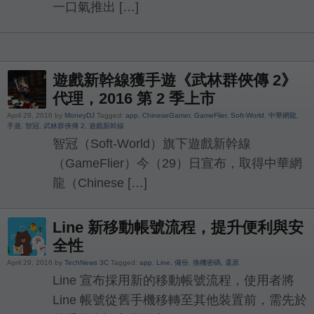
一口氣推出 […]
遊戲新幹線獲手遊《武林群俠傳 2》
代理，2016 第 2 季上市
April 29, 2016 by
MoneyDJ
Tagged:
app
,
ChineseGamer
,
GameFlier
,
Soft-World
,
中華網龍
,
手遊
,
智冠
,
武林群俠傳 2
,
遊戲新幹線
智冠（Soft-World）旗下遊戲新幹線
（GameFlier）今（29）日宣布，取得中華網
龍（Chinese […]
Line 新移動帳號流程，提升便利與安
全性
April 29, 2016 by
TechNews 3C
Tagged:
app
,
Line
,
備份
,
換機密碼
,
還原
Line 宣布採用新的移動帳號流程，使用者將
Line 帳號從舊手機移轉至其他裝置前，需先於