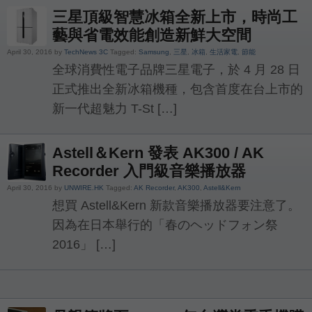
三星頂級智慧冰箱全新上市，時尚工
藝與省電效能創造新鮮大空間
April 30, 2016 by
TechNews 3C
Tagged:
Samsung
,
三星
,
冰箱
,
生活家電
,
節能
全球消費性電子品牌三星電子，於 4 月 28 日
正式推出全新冰箱機種，包含首度在台上市的
新一代超魅力 T-St […]
Astell＆Kern 發表 AK300 / AK
Recorder 入門級音樂播放器
April 30, 2016 by
UNWIRE.HK
Tagged:
AK Recorder
,
AK300
,
Astell&Kern
想買 Astell&Kern 新款音樂播放器要注意了。
因為在日本舉行的「春のヘッドフォン祭
2016」 […]