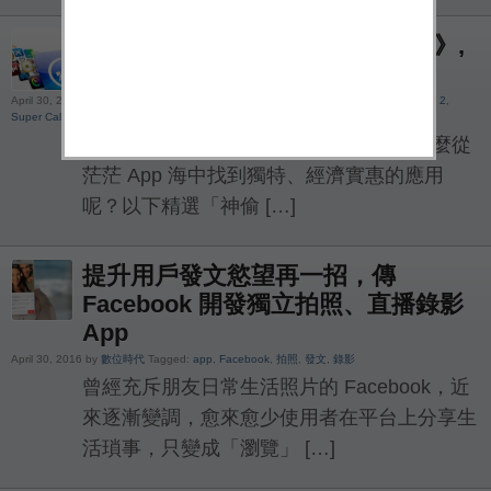
iOS 限時免費 :《Robbery Bob 2》,
《Super Calendar》
April 30, 2016 by
Yi Chou
Tagged:
Android
,
app
,
Flight Simulator
,
iOS
,
Robbery Bob 2
,
Super Calendar
App Store 裡的應用程式玲瑯滿目，要怎麼從
茫茫 App 海中找到獨特、經濟實惠的應用
呢？以下精選「神偷 […]
提升用戶發文慾望再一招，傳
Facebook 開發獨立拍照、直播錄影
App
April 30, 2016 by
數位時代
Tagged:
app
,
Facebook
,
拍照
,
發文
,
錄影
曾經充斥朋友日常生活照片的 Facebook，近
來逐漸變調，愈來愈少使用者在平台上分享生
活瑣事，只變成「瀏覽」 […]